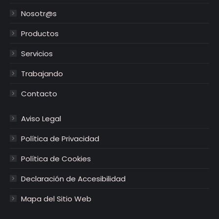
abre
abre
Nosotr@s
en
en
Productos
una
una
ventana
ventana
Servicios
nueva
nueva
Trabajando
Contacto
Aviso Legal
Política de Privacidad
Política de Cookies
Declaración de Accesibilidad
Mapa del Sitio Web