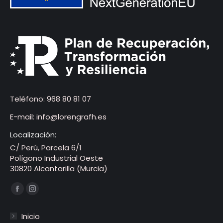
Teléfono:
968 80 81 07
E-mail:
info@lorengrafh.es
Localización:
C/ Perú, Parcela 6/1
Polígono Industrial Oeste
30820 Alcantarilla (Murcia)
Encuéntranos en:
Facebook
Instagram
página
página
Inicio
se
se