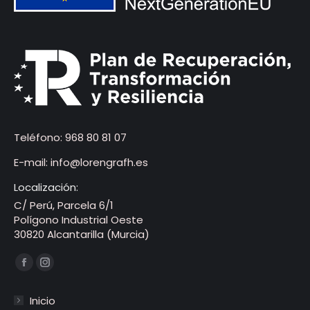
Teléfono:
968 80 81 07
E-mail:
info@lorengrafh.es
Localización:
C/ Perú, Parcela 6/1
Polígono Industrial Oeste
30820 Alcantarilla (Murcia)
Encuéntranos en:
Facebook
Instagram
página
página
Inicio
se
se