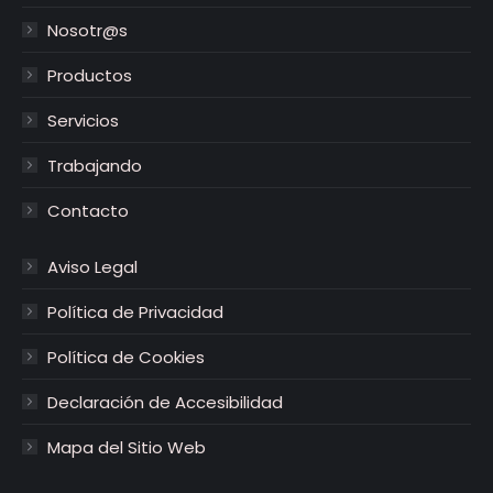
abre
abre
Nosotr@s
en
en
Productos
una
una
ventana
ventana
Servicios
nueva
nueva
Trabajando
Contacto
Aviso Legal
Política de Privacidad
Política de Cookies
Declaración de Accesibilidad
Mapa del Sitio Web