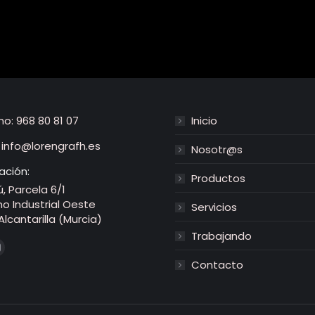
no:
968 80 81 07
Inicio
:
info@lorengrafh.es
Nosotr@s
ación:
Productos
, Parcela 6/1
no Industrial Oeste
Servicios
lcantarilla (Murcia)
Trabajando
tranos en:
book
Instagram
Contacto
na
página
se
abre