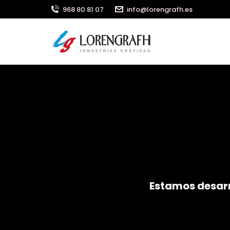
968 80 81 07
info@lorengrafh.es
Estamos desarr